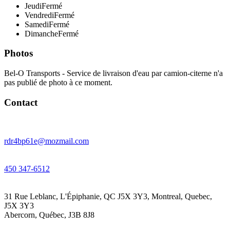
Jeudi
Fermé
Vendredi
Fermé
Samedi
Fermé
Dimanche
Fermé
Photos
Bel-O Transports - Service de livraison d'eau par camion-citerne n'a
pas publié de photo à ce moment.
Contact
rdr4bp61e@mozmail.com
450 347-6512
31 Rue Leblanc, L'Épiphanie, QC J5X 3Y3, Montreal, Quebec,
J5X 3Y3
Abercorn
,
Québec
,
J3B 8J8