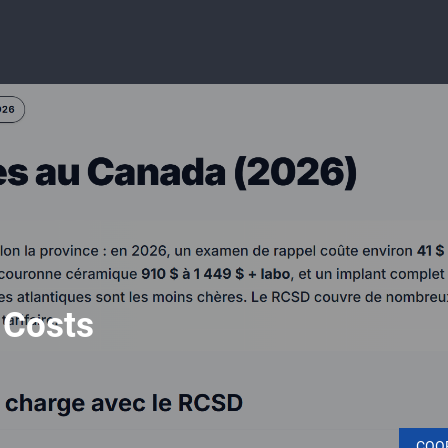
 Costs
COO