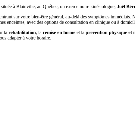
située à Blainville, au Québec, ou exerce notre kinésiologue,
Joël Bér
ntrant sur votre bien-être général, au-delà des symptômes immédiats. No
femmes enceintes, avec des options de consultation en clinique ou à domicil
ur la
réhabilitation
, la
remise en forme
et la
prévention physique et 
us adapter à votre horaire.