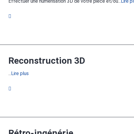
Effectuer une numérisation 3D de votre pièce et/ou...
Lire p
Reconstruction 3D
...
Lire plus
Rétro-ingénérie