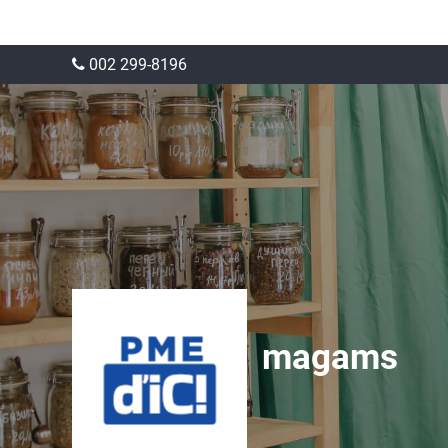
002 299-8196
magams