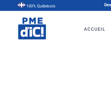
Des
100% Québécois
ACCUEIL