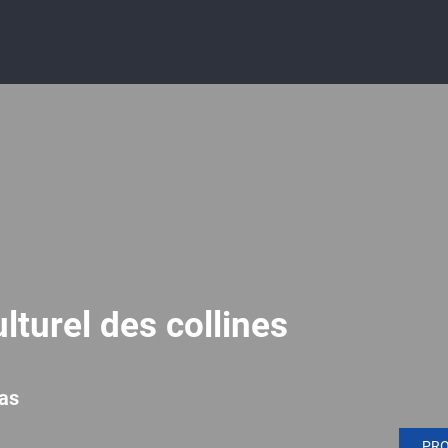
lturel des collines
as
PR