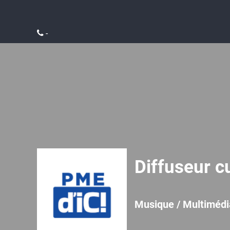
-
Diffuseur cu
Musique / Multimédi