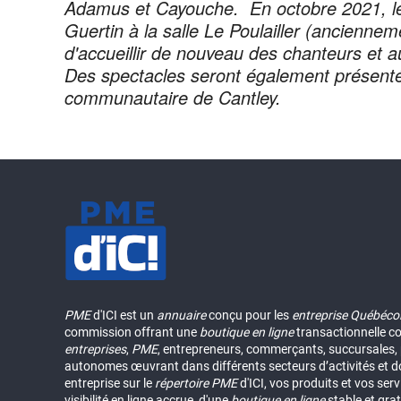
Adamus et Cayouche. En octobre 2021, le 
Guertin à la salle Le Poulailler (anciennem
d'accueillir de nouveau des chanteurs et au
Des spectacles seront également présentés
communautaire de Cantley.
PME
d'ICI est un
annuaire
conçu pour les
entreprise Québéco
commission offrant une
boutique en ligne
transactionnelle c
entreprises
,
PME
, entrepreneurs, commerçants, succursales, p
autonomes œuvrant dans différents secteurs d’activités et d
entreprise sur le
répertoire
PME
d'ICI, vos produits et vos ser
visibilité en ligne accrue, d'une
boutique en ligne
stable et grat