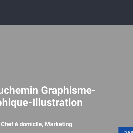
uchemin Graphisme-
hique-Illustration
, Chef à domicile, Marketing
COO