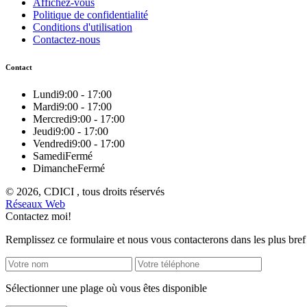
Affichez-vous
Politique de confidentialité
Conditions d'utilisation
Contactez-nous
Contact
Lundi
9:00 - 17:00
Mardi
9:00 - 17:00
Mercredi
9:00 - 17:00
Jeudi
9:00 - 17:00
Vendredi
9:00 - 17:00
Samedi
Fermé
Dimanche
Fermé
© 2026, CDICI , tous droits réservés
Réseaux Web
Contactez moi!
Remplissez ce formulaire et nous vous contacterons dans les plus bref 
Sélectionner une plage où vous êtes disponible