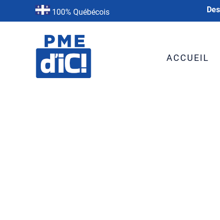
Des
100% Québécois
ACCUEIL