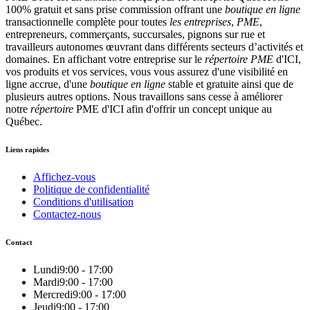
100% gratuit et sans prise commission offrant une
boutique en ligne
transactionnelle complète pour toutes
les entreprises
,
PME
,
entrepreneurs, commerçants, succursales, pignons sur rue et
travailleurs autonomes œuvrant dans différents secteurs d’activités et
domaines. En affichant votre entreprise sur le
répertoire
PME
d'ICI,
vos produits et vos services, vous vous assurez d'une visibilité en
ligne accrue, d'une
boutique en ligne
stable et gratuite ainsi que de
plusieurs autres options. Nous travaillons sans cesse à améliorer
notre
répertoire
PME d'ICI afin d'offrir un concept unique au
Québec.
Liens rapides
Affichez-vous
Politique de confidentialité
Conditions d'utilisation
Contactez-nous
Contact
Lundi
9:00 - 17:00
Mardi
9:00 - 17:00
Mercredi
9:00 - 17:00
Jeudi
9:00 - 17:00