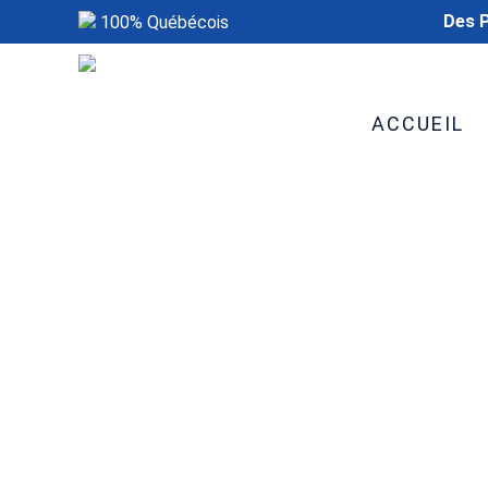
Des P
100% Québécois
ACCUEIL