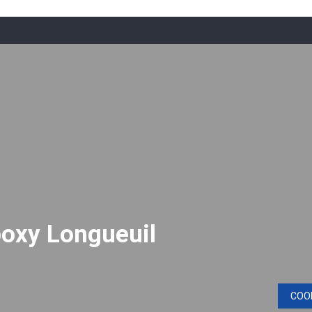
poxy Longueuil
COO