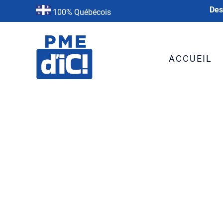
Des
100% Québécois
ACCUEIL