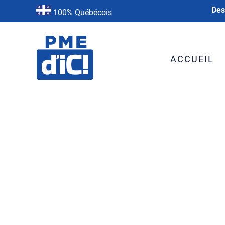
Des
100% Québécois
ACCUEIL