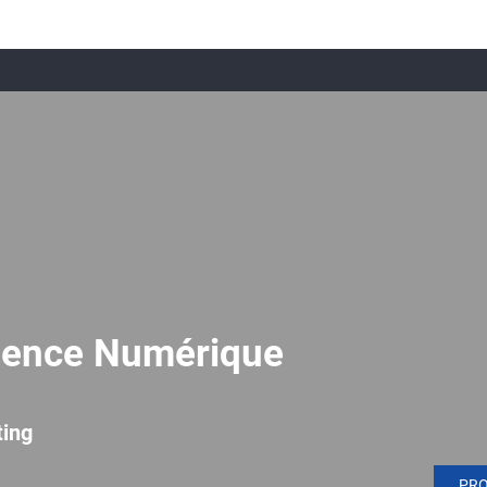
gence Numérique
ting
PR