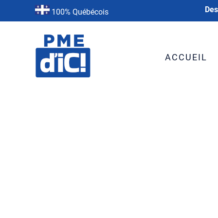
Des
100% Québécois
ACCUEIL