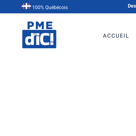
Des
100% Québécois
ACCUEIL