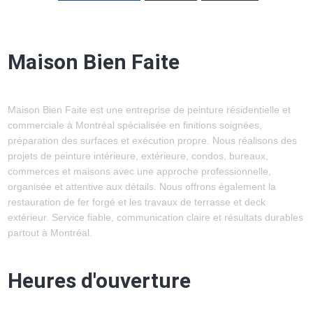
Maison Bien Faite
Maison Bien Faite est une entreprise de peinture résidentielle et
commerciale à Montréal spécialisée en finitions soignées,
préparation des surfaces et exécution propre. Nous réalisons des
projets de peinture intérieure, extérieure, condos, bureaux,
commerces et maisons avec une approche professionnelle,
organisée et attentive aux détails. Nous offrons également la
restauration de fer forgé et les travaux de terrasse et deck
extérieur. Service fiable, communication claire et résultats durables
partout à Montréal.
Heures d'ouverture