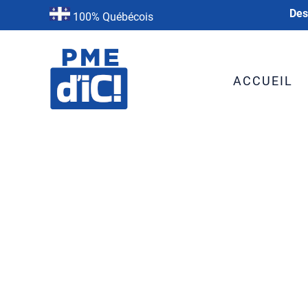
Des
100% Québécois
ACCUEIL