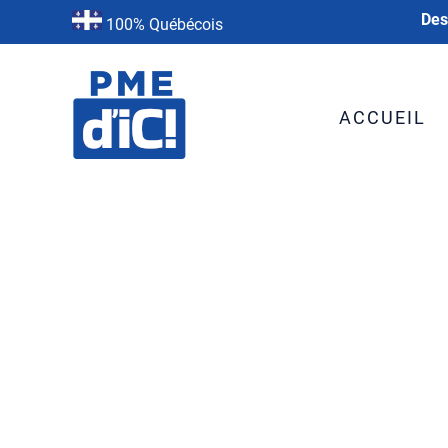
Des
100% Québécois
ACCUEIL