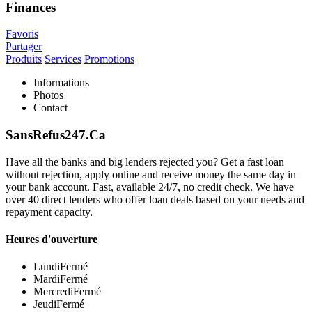
Finances
Favoris
Partager
Produits
Services
Promotions
Informations
Photos
Contact
SansRefus247.Ca
Have all the banks and big lenders rejected you?
Get a fast loan
without rejection, apply online and receive money the same day in
your bank account.
Fast, available 24/7, no credit check.
We have
over 40 direct lenders who offer loan deals based on your needs and
repayment capacity.
Heures d'ouverture
Lundi
Fermé
Mardi
Fermé
Mercredi
Fermé
Jeudi
Fermé