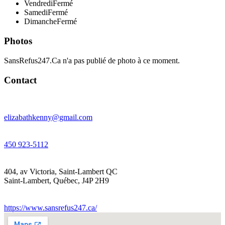
Vendredi
Fermé
Samedi
Fermé
Dimanche
Fermé
Photos
SansRefus247.Ca n'a pas publié de photo à ce moment.
Contact
elizabathkenny@gmail.com
450 923-5112
404, av Victoria, Saint-Lambert QC
Saint-Lambert
,
Québec
,
J4P 2H9
https://www.sansrefus247.ca/