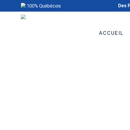
Des P
100% Québécois
ACCUEIL