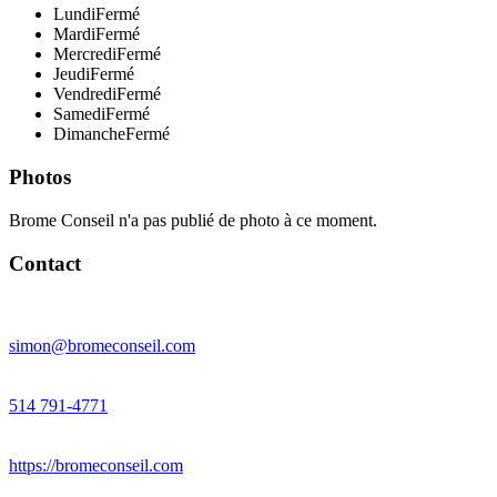
Lundi
Fermé
Mardi
Fermé
Mercredi
Fermé
Jeudi
Fermé
Vendredi
Fermé
Samedi
Fermé
Dimanche
Fermé
Photos
Brome Conseil n'a pas publié de photo à ce moment.
Contact
simon@bromeconseil.com
514 791-4771
https://bromeconseil.com