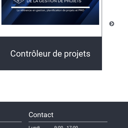
Contrôleur de projets
Ge
Contact
Lundi
9:00 - 17:00