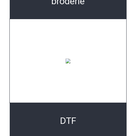
broderie
DTF