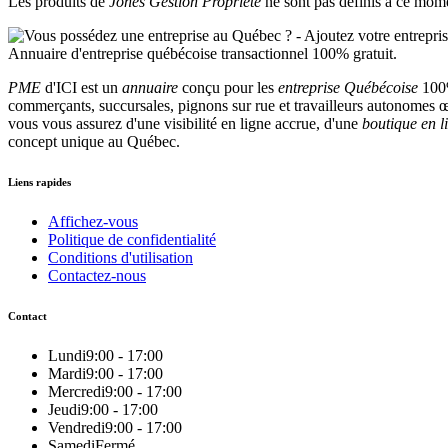
Les produits de
Jones Gestion Propriété
ne sont pas définis à ce mom
PME
d'ICI est un
annuaire
conçu pour les
entreprise Québécoise
100%
commerçants, succursales, pignons sur rue et travailleurs autonomes œu
vous vous assurez d'une visibilité en ligne accrue, d'une
boutique en l
concept unique au Québec.
Liens rapides
Affichez-vous
Politique de confidentialité
Conditions d'utilisation
Contactez-nous
Contact
Lundi
9:00 - 17:00
Mardi
9:00 - 17:00
Mercredi
9:00 - 17:00
Jeudi
9:00 - 17:00
Vendredi
9:00 - 17:00
Samedi
Fermé