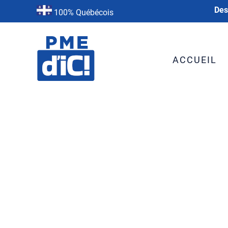
Des
100% Québécois
ACCUEIL