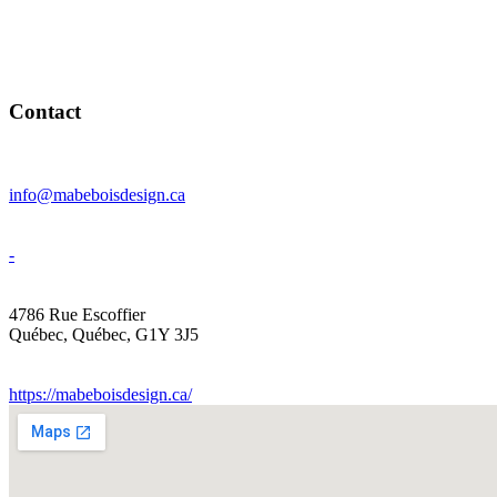
Contact
info@mabeboisdesign.ca
-
4786 Rue Escoffier
Québec
,
Québec
,
G1Y 3J5
https://mabeboisdesign.ca/