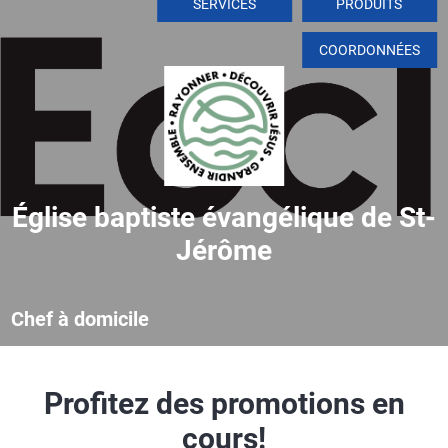
SERVICES
PRODUITS
COORDONNÉES
Église baptiste évangélique de St-
Jérôme
Chef à domicile
Profitez des promotions en
cours!