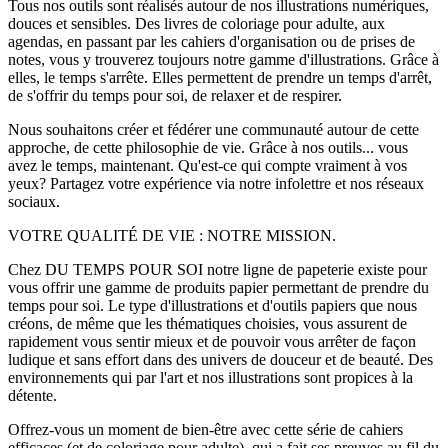
Tous nos outils sont réalisés autour de nos illustrations numériques,
douces et sensibles. Des livres de coloriage pour adulte, aux
agendas, en passant par les cahiers d'organisation ou de prises de
notes, vous y trouverez toujours notre gamme d'illustrations. Grâce à
elles, le temps s'arrête. Elles permettent de prendre un temps d'arrêt,
de s'offrir du temps pour soi, de relaxer et de respirer.
Nous souhaitons créer et fédérer une communauté autour de cette
approche, de cette philosophie de vie. Grâce à nos outils... vous
avez le temps, maintenant. Qu'est-ce qui compte vraiment à vos
yeux? Partagez votre expérience via notre infolettre et nos réseaux
sociaux.
VOTRE QUALITÉ DE VIE : NOTRE MISSION.
Chez DU TEMPS POUR SOI notre ligne de papeterie existe pour
vous offrir une gamme de produits papier permettant de prendre du
temps pour soi. Le type d'illustrations et d'outils papiers que nous
créons, de même que les thématiques choisies, vous assurent de
rapidement vous sentir mieux et de pouvoir vous arrêter de façon
ludique et sans effort dans des univers de douceur et de beauté. Des
environnements qui par l'art et nos illustrations sont propices à la
détente.
Offrez-vous un moment de bien-être avec cette série de cahiers
efficaces (et de coloriage pour adulte), qui a fait ses preuves au fil du